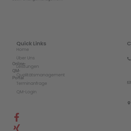
Quick Links
C
Home
Über Uns
Online-
Leistungen
QM-
Qualitätsmanagement
Portal
Terminanfrage
QM-Login
F
X
a
i