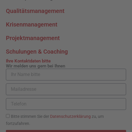
Qualitätsmanagement
Krisenmanagement
Projektmanagement
Schulungen & Coaching
Ihre Kontaktdaten bitte
Wir melden uns gern bei Ihnen
I
h
r
M
N
a
a
i
m
T
l
e
e
a
b
l
d
D
Bitte stimmen Sie der
Datenschutzerklärung
zu, um
i
e
r
a
fortzufahren.
t
f
e
t
t
o