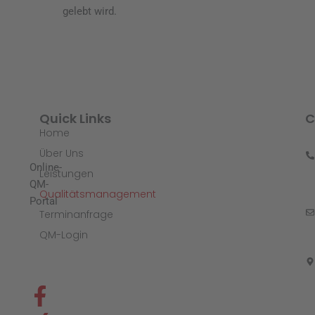
gelebt wird.
Quick Links
C
Home
Über Uns
Online-
Leistungen
QM-
Qualitätsmanagement
Portal
Terminanfrage
QM-Login
F
X