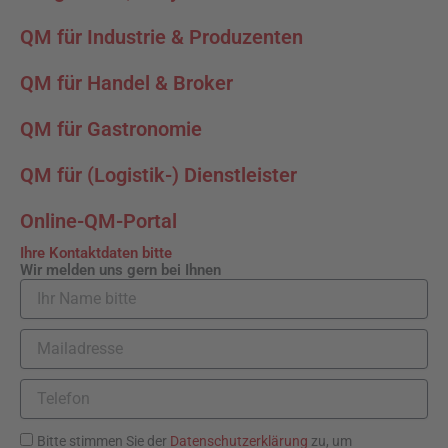
QM für Industrie & Produzenten
QM für Handel & Broker
QM für Gastronomie
QM für (Logistik-) Dienstleister
Online-QM-Portal
Ihre Kontaktdaten bitte
Wir melden uns gern bei Ihnen
I
h
r
M
N
a
a
i
m
T
l
e
e
a
b
l
d
D
Bitte stimmen Sie der
Datenschutzerklärung
zu, um
i
e