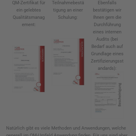
QM-Zertifikat für
Teilnahmebestä
Ebenfalls
ein gelebtes
tigung an einer
bestätigen wir
Qualitätsmanag
Schulung:
Ihnen gern die
ement:
Durchführung
eines internen
Audits (bei
Bedarf auch auf
Grundlage eines
Zertifizierungsst
andards):
Natürlich gibt es viele Methoden und Anwendungen, welche
generell im QM-Umfeld Anwendung finden. Für uns sind aber