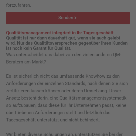
r
a
fortzufahren.
t
f
e
t
t
o
s
e
Senden
e
n
s
n
e
s
A
Qualitätsmanagament integriert in Ihr Tagesgeschäft
c
l
Qualität ist nur dann dauerhaft gut, wenn sie auch gelebt
h
t
wird. Nur das Qualitätsversprechen gegenüber Ihren Kunden
u
ist noch kein Garant für Qualität.
e
t
Was unterscheidet uns dabei von den vielen anderen QM-
r
z
Beratern am Markt?
n
a
Es ist sicherlich nicht das umfassende Knowhow zu den
t
Anforderungen der einzelnen Standards, nach denen Sie sich
i
zertifizieren lassen können oder deren Umsetzung. Unser
v
Ansatz besteht darin, eine Qualitätsmanagementsystematik
e
so aufzubauen, dass diese für Ihr Unternehmen passt, keine
:
übertriebenen Anforderungen stellt und letztlich das
Tagesgeschäft unterstützt und nicht behindert.
Wir bieten diverse Schulungen an, unterstützen Sie bei der